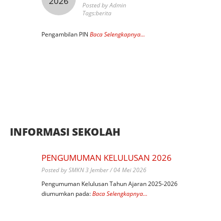
2026
2026
Posted by Admin
Tags:berita
SPMB 2026
Bac
Pengambilan PIN
Baca Selengkapnya...
INFORMASI SEKOLAH
PENGUMUMAN KELULUSAN 2026
Posted by SMKN 3 Jember / 04 Mei 2026
Pengumuman Kelulusan Tahun Ajaran 2025-2026
diumumkan pada:
Baca Selengkapnya...